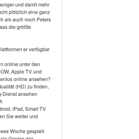
eniger und damit mehr 
ht plötzlich eine ganz 
h als auch noch Peters 
ss die größte 
attformen er verfügbar 
m online unter den 
NOW, Apple TV und 
tenlos online ansehen?
alität (HD) zu finden, 
-Dienst ansehen 
ch
roid, iPad, Smart TV 
 Sie weiter und 
iese Woche gespielt 
sie Genres wie 