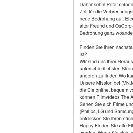
Daher sehnt Peter seinen
Zeit für die Verbrechung
neue Bedrohung auf: Elec
alter Freund und OsCorp-
Bedrohung ganz woander
.
Finden Sie Ihren nächste
ist?
Wir sind uns Ihrer Heraus
unterschiedlichsten Stre
anderen zu finden.Wo kan
Unsere Mission bei (VN.Mo
die Sie online, bequem 
können.Filmvideos The Am
Sehen Sie sich Filme und
(Philips, LG und Samsun
entdecken Sie Ihren näch
Happy Finden Sie alle Fil
wurden. Wenn Sie sich fr