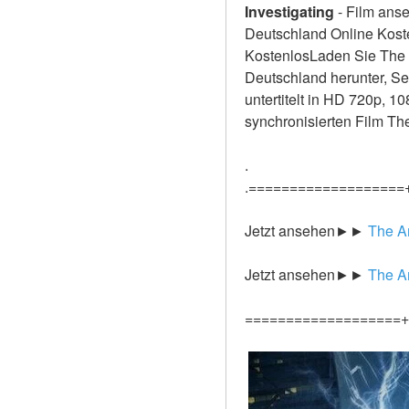
Investigating
-
Film anse
Deutschland Online Kosten
KostenlosLaden Sie The A
Deutschland herunter, Se
untertitelt in HD 720p, 1
synchronisierten Film Th
.
.===================
Jetzt ansehen►►
 The A
Jetzt ansehen►►
 The A
===================+