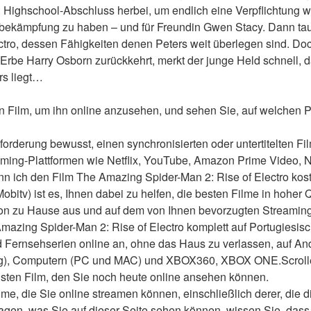
 Highschool-Abschluss herbei, um endlich eine Verpflichtung w
sbekämpfung zu haben – und für Freundin Gwen Stacy. Dann tauc
tro, dessen Fähigkeiten denen Peters weit überlegen sind. Doc
Erbe Harry Osborn zurückkehrt, merkt der junge Held schnell, da
s liegt… 
n Film, um ihn online anzusehen, und sehen Sie, auf welchen Pl
forderung bewusst, einen synchronisierten oder untertitelten Fil
aming-Plattformen wie Netflix, YouTube, Amazon Prime Video, 
n ich den Film The Amazing Spider-Man 2: Rise of Electro kos
bitv) ist es, Ihnen dabei zu helfen, die besten Filme in hoher Qu
von zu Hause aus und auf dem von Ihnen bevorzugten Streaming
azing Spider-Man 2: Rise of Electro komplett auf Portugiesis
 Fernsehserien online an, ohne das Haus zu verlassen, auf And
g), Computern (PC und MAC) und XBOX360, XBOX ONE.Scrollen
sten Film, den Sie noch heute online ansehen können.
me, die Sie online streamen können, einschließlich derer, die d
agen, was Sie auf dieser Seite sehen können, wissen Sie, dass 